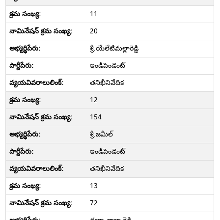
11
20
శ్రీ.యేలేటిమల్లారెడ్డి
ఇండిపెండెంట్
తనిఖీనివేదిక
12
154
శ్రీ.జమీల్
ఇండిపెండెంట్
తనిఖీనివేదిక
13
72