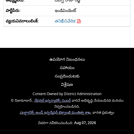
దబ్బా రాజా రెడ్డి
ఇండిపెండెంట్
తనిఖీనివేదిక
ఉపయోగ నిబంధనలు
సహాయం
సంప్రదించుటకు
విశ్లేషణ
Content Owned by District Administration
© నిజామాబాద్ ,
నేషనల్ ఇన్ఫర్మాటిక్స్ సెంటర్
వారిచే అభివృద్ధి చేయబడినది మరియు
నిర్వహించబడినది,
ఎలక్ట్రానిక్స్ అండ్ ఇన్ఫర్మేషన్ టెక్నాలజీ మంత్రిత్వ శాఖ
, భారత ప్రభుత్వం
చివరిగా నవీకరించబడింది:
Aug 07, 2026