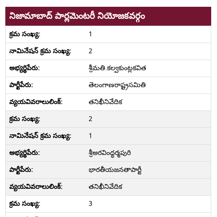
నిజామాబాద్ పార్లమెంటరీ నియోజకవర్గం
1
2
శ్రీమతి.కల్వకుంట్లకవిత
తెలంగాణరాష్ట్రసమితి
తనిఖీనివేదిక
2
1
శ్రీఅరవింద్ధర్మపురి
భారతీయజనతాపార్టీ
తనిఖీనివేదిక
3