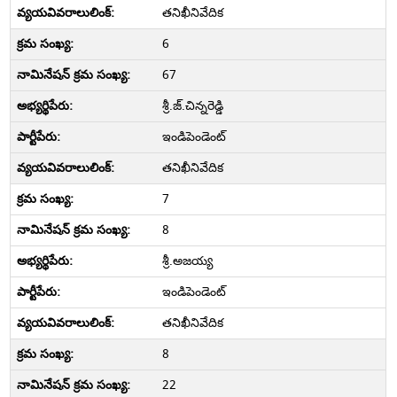
తనిఖీనివేదిక
6
67
శ్రీ.జ్.చిన్నరెడ్డి
ఇండిపెండెంట్
తనిఖీనివేదిక
7
8
శ్రీ.అజయ్య
ఇండిపెండెంట్
తనిఖీనివేదిక
8
22