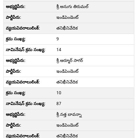
శ్రీ.అనుగు తిరుమల్
ఇండిపెండెంట్
తనిఖీనివేదిక
9
14
శ్రీ.ఆర్మూర్ సాగర్
ఇండిపెండెంట్
తనిఖీనివేదిక
10
87
శ్రీ.నత్త బావన్నా
ఇండిపెండెంట్
తనిఖీనివేదిక