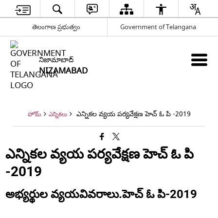
తెలంగాణ ప్రభుత్వం
Government of Telangana
నిజామాబాద్
NIZAMABAD
ఎన్నికల వ్యయ పర్యవేక్షణ హెచ్ ఓ పి -2019
హోమ్
ఎన్నికలు
ఎన్నికల వ్యయ పర్యవేక్షణ హెచ్ ఓ పి
-2019
అభ్యర్థుల వ్యయవివరాలు.హెచ్ ఓ పి-2019