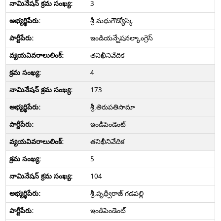
3
శ్రీ.మధుగౌడ్యోస్కి
ఇండియన్నేషనల్కాంగ్రెస్
తనిఖీనివేదిక
4
173
శ్రీ.తిరుపతిసామా
ఇండిపెండెంట్
తనిఖీనివేదిక
5
104
శ్రీ.పృథ్వీరాజ్ గడపల్లి
ఇండిపెండెంట్