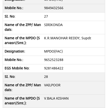
9849432566
27
SIRIKONDA
K.R.MANOHAR REDDY, Supdt
MPDO(FAC)
9652523288
9281486422
28
VAILPOOR
V.BALA KISHAN