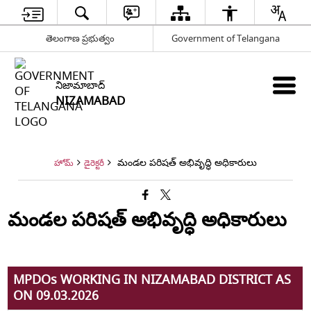
తెలంగాణ ప్రభుత్వం
Government of Telangana
నిజామాబాద్
NIZAMABAD
మండల పరిషత్ అభివృద్ధి అధికారులు
హోమ్
డైరెక్టరీ
మండల పరిషత్ అభివృద్ధి అధికారులు
MPDOs WORKING IN NIZAMABAD DISTRICT AS
ON 09.03.2026