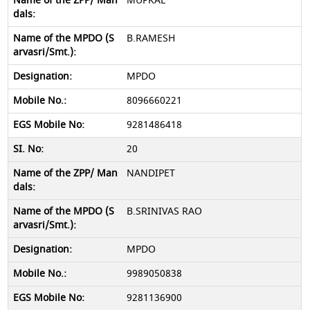
MUPKAL
B.RAMESH
MPDO
8096660221
9281486418
20
NANDIPET
B.SRINIVAS RAO
MPDO
9989050838
9281136900