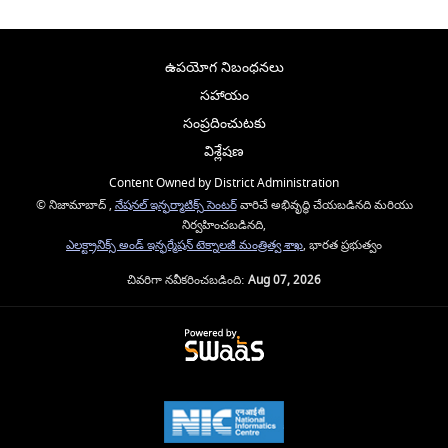
ఉపయోగ నిబంధనలు
సహాయం
సంప్రదించుటకు
విశ్లేషణ
Content Owned by District Administration
© నిజామాబాద్ ,
నేషనల్ ఇన్ఫర్మాటిక్స్ సెంటర్
వారిచే అభివృద్ధి చేయబడినది మరియు
నిర్వహించబడినది,
ఎలక్ట్రానిక్స్ అండ్ ఇన్ఫర్మేషన్ టెక్నాలజీ మంత్రిత్వ శాఖ
, భారత ప్రభుత్వం
చివరిగా నవీకరించబడింది:
Aug 07, 2026