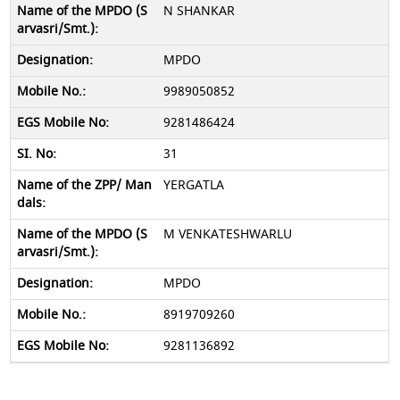
N SHANKAR
MPDO
9989050852
9281486424
31
YERGATLA
M VENKATESHWARLU
MPDO
8919709260
9281136892