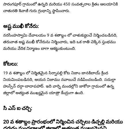
సారంగపూర్ గ్రామంలో ఉన్నది మరియు 450 సంవత్సరాల క్రితం ఆలయానికి
చాతురతి శివాజీ గురు గ్రంథాన్ని స్థాపించారు.
అష్ట ముఖీ కోనేరు:
నరసింహస్వామి దేవాలయం 9 వ శతాబ్దం లో చాళుక్యులచే నిర్మించబడినది,
తరువాత అష్ట ముఖీ కోనేరును నిర్మించారు, ఇది ఒక రాతి చెక్కిన స్తంభము
మరియు వేదిక నిర్మాణం బాగా ఆకట్టుకుంటుంది.
కోటలు:
19 వ శతాబ్దం లో నిర్మితమైన సిర్నాపల్లి కోట నిజాం జానకిబాయ్ క్రింద
నియమింపబడినది, ఆయన నిజాము నవాబుచే నడిపించబడింది. సదుల్లా
హుస్సేన్ దర్గా-బాదాపహాద్. ఇది వార్ని మండల్లోని జాకోరా గ్రామంలో ఉన్న
జిల్లాలో అత్యంత ముఖ్యమైన యాత్రా కేంద్రంగా ఉంది.
సి ఎస్ ఐ చర్చి:
20 వ శతాబ్దం ప్రారంభంలో నిర్మించిన చర్చిలు డిచ్పల్లి మరియు
ధర్మరం మండలాలలో జిల్లాలో అత్యంత ముఖ్యమైనవి.