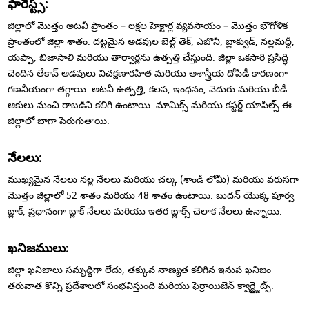
ఫారెస్ట్స్:
జిల్లాలో మొత్తం అటవీ ప్రాంతం – లక్షల హెక్టార్ల వ్యవసాయం – మొత్తం భౌగోళిక
ప్రాంతంలో జిల్లా శాతం. దట్టమైన అడవుల బెల్ట్ తెక్, ఎబొనీ, బ్లాక్వుడ్, నల్లమద్దీ,
యప్పా, బిజాసాలి మరియు తార్వార్లను ఉత్పత్తి చేస్తుంది. జిల్లా ఒకసారి ప్రసిద్ధి
చెందిన తేకావ్ అడవులు విచక్షణారహిత మరియు అశాస్త్రీయ దోపిడీ కారణంగా
గణనీయంగా తగ్గాయి. అటవీ ఉత్పత్తి, కలప, ఇంధనం, వెదురు మరియు బీడీ
ఆకులు మంచి రాబడిని కలిగి ఉంటాయి. మామిక్స్ మరియు కస్టర్డ్ యాపిల్స్ ఈ
జిల్లాలో బాగా పెరుగుతాయి.
నేలలు:
ముఖ్యమైన నేలలు నల్ల నేలలు మరియు చల్క (శాండీ లోమీ) మరియు వరుసగా
మొత్తం జిల్లాలో 52 శాతం మరియు 48 శాతం ఉంటాయి. బుదన్ యొక్క పూర్వ
బ్లాక్, ప్రధానంగా బ్లాక్ నేలలు మరియు ఇతర బ్లాక్స్ చెలాక నేలలు ఉన్నాయి.
ఖనిజములు:
జిల్లా ఖనిజాలు సమృద్ధిగా లేదు, తక్కువ నాణ్యత కలిగిన ఇనుప ఖనిజం
తరువాత కొన్ని ప్రదేశాలలో సంభవిస్తుంది మరియు ఫెర్రాయిజెన్ క్వార్ట్జైట్స్.