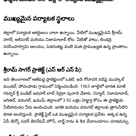
ముఖ్యమైన పర్యాటక స్థలాలు
జిల్లాలో పర్యాటక ఆకర్షణలు చాలా ఉన్నాయి. వీటిలో ముఖ్యమైనవి శ్రీరామ్
సాగర్, అలిసగర్ మరియు నిజామాబాద్ కోట. వీటితో పాటు, లిండద్రి
నరసింహస్వామి ఆలయం, పెడగుతట్ట వంటి మత ప్రాముఖ్యత ఉన్న ప్రాంతాలు
ఉన్నాయి.
శ్రీరామ్ సాగర్ ప్రాజెక్ట్ (ఎస్ ఆర్ ఎస్ పి):
ఇది తెలంగాణలో అతిపెద్ద ప్రాజెక్టులలో ఒకటి, ఇది గోదావరి నదిపై ముప్కాల్
మండల్, పోచంపాడు గ్రామంలో నిర్మించబడింది. 1963 జూలైలో భారత మాజీ
గవర్నర్ శ్రీ పండిట్ జవహర్ లాల్ నెహ్రూ పునాది వేశారు. నిర్మాల్, నిజామాబాద్,
జగితల్, వరంగల్, ఖమమ్ జిల్లాలలో 3.92 లక్షల హెక్టార్ల కోసం ఈ ప్రాజెక్టుకు
నీటిపారుదల నీరు అందించింది. జగతి మరియు వరంగల్ జిల్లాలకు త్రాగునీటిని
కూడా అందిస్తుంది. ప్రాజెక్ట్ సైట్ ఒక ముఖ్యమైన పర్యాటక ప్రదేశం. అక్కడ ఉన్న
ఏపీ జెన్కో పవర్ జెనరేషన్ హౌస్, లార్డ్ రామ & శివ దేవాలయాలు చూడవచ్చు.