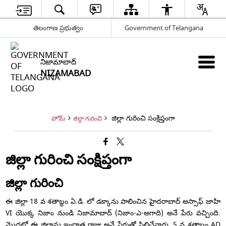
తెలంగాణ ప్రభుత్వం
Government of Telangana
నిజామాబాద్
NIZAMABAD
జిల్లా గురించి సంక్షిప్తంగా
హోమ్
జిల్లా గురించి
జిల్లా గురించి సంక్షిప్తంగా
జిల్లా గురించి
ఈ జిల్లా 18 వ శతాబ్దం ఏ.డి. లో డక్కాను పాలించిన హైదరాబాద్ అస్సాఫ్ జాహి
VI యొక్క నిజాం నుండి నిజామాబాద్ (నిజాం-ఎ-అగాది) అనే పేరు వచ్చింది.
మొదట్లో ఈ జిల్లాను ఇంద్రాత రాజు అనే పేరుతో పిలిచేవారు. 5 వ శతాబ్దం AD