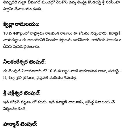
లిమ్బదిరి గుట్టా-భీమగల్ మండల్లో నెలకొని ఉన్న లింద్ద్రి కొండలపై శ్రీ నరసింహ
స్వామి దేవాలయం ఉంది.
క్విల్లా రామలయం:
10 వ శతాబ్దంలో రాష్ట్రాటు రాజవంశ రాజులు ఈ కోటను నిర్మించారు. కల్యాణి
చాళుక్యులు ఈ ఆలయానికి హిందూ శక్తులను జతచేశారు. కాకతీయ పాలకులు
దీనిని పునరుద్ధరించారు.
నీలకంఠేశ్వర టెంపుల్:
ఈ టెంపుల్ నిజామాబాద్ లో 10 వ శతాబ్దం నాటి శాతవాహన రాజు, సతకర్ణి –
II, శిల్ప శైలి జైనులు, వైష్ణవతి మరియు శివయ్య.
శ్రీ చక్రీశ్వర టెంపుల్:
ఇది బోధన్ పట్టణంలో కలదు. ఇది కళ్యాణి చాలూకస్, ప్రసిద్ధ శివాలయంచే
నిర్మించబడింది.
హన్మాన్ టెంపుల్: