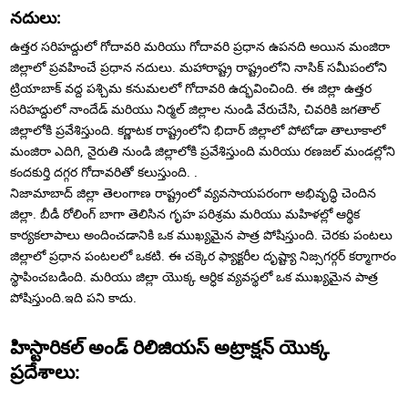
నదులు:
ఉత్తర సరిహద్దులో గోదావరి మరియు గోదావరి ప్రధాన ఉపనది అయిన మంజిరా
జిల్లాలో ప్రవహించే ప్రధాన నదులు. మహారాష్ట్ర రాష్ట్రంలోని నాసిక్ సమీపంలోని
ట్రియాబాక్ వద్ద పశ్చిమ కనుమలలో గోదావరి ఉద్భవించింది. ఈ జిల్లా ఉత్తర
సరిహద్దులో నాందేడ్ మరియు నిర్మల్ జిల్లాల నుండి వేరుచేసి, చివరికి జగతాల్
జిల్లాలోకి ప్రవేశిస్తుంది. కర్ణాటక రాష్ట్రంలోని భిదార్ జిల్లాలో పోటోడా తాలూకాలో
మంజిరా ఎదిగి, నైరుతి నుండి జిల్లాలోకి ప్రవేశిస్తుంది మరియు రణజల్ మండల్లోని
కందకుర్తి దగ్గర గోదావరితో కలుస్తుంది. .
నిజామాబాద్ జిల్లా తెలంగాణ రాష్ట్రంలో వ్యవసాయపరంగా అభివృద్ధి చెందిన
జిల్లా. బీడీ రోలింగ్ బాగా తెలిసిన గృహ పరిశ్రమ మరియు మహిళల్లో ఆర్థిక
కార్యకలాపాలు అందించడానికి ఒక ముఖ్యమైన పాత్ర పోషిస్తుంది. చెరకు పంటలు
జిల్లాలో ప్రధాన పంటలలో ఒకటి. ఈ చక్కెర ఫ్యాక్టరీల దృష్ట్యా నిజ్సగర్గర్ కర్మాగారం
స్థాపించబడింది. మరియు జిల్లా యొక్క ఆర్ధిక వ్యవస్థలో ఒక ముఖ్యమైన పాత్ర
పోషిస్తుంది.ఇది పని కాదు.
హిస్టారికల్ అండ్ రిలిజియస్ అట్రాక్షన్ యొక్క
ప్రదేశాలు: