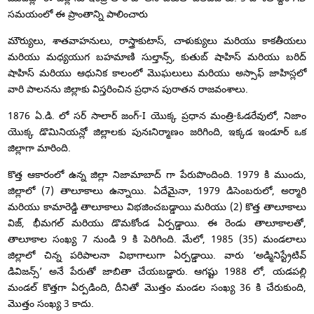
సమయంలో ఈ ప్రాంతాన్ని పాలించారు
మౌర్యులు, శాతవాహనులు, రాస్త్రాకుటాస్, చాళుక్యులు మరియు కాకతీయలు
మరియు మధ్యయుగ బహమాణి సుల్తాన్స్, కుతుబ్ షాహిస్ మరియు బరిద్
షాహిస్ మరియు ఆధునిక కాలంలో మొఘలులు మరియు అస్సాఫ్ జాహిస్లలో
వారి పాలనను జిల్లాకు విస్తరించిన ప్రధాన పురాతన రాజవంశాలు.
1876 ​​ఏ.డి. లో సర్ సాలార్ జంగ్-I యొక్క ప్రధాన మంత్రి-ఓడరేవులో, నిజాం
యొక్క డొమినియన్లో జిల్లాలకు పునఃనిర్మాణం జరిగింది, ఇక్కడ ఇండూర్ ఒక
జిల్లాగా మారింది.
కొత్త ఆకారంలో ఉన్న జిల్లా నిజామాబాద్ గా పేరుపొందింది. 1979 కి ముందు,
జిల్లాలో (7) తాలూకాలు ఉన్నాయి. ఏదేమైనా, 1979 డిసెంబరులో, అర్మారి
మరియు కామారెడ్డి తాలూకాలు విభజించబడ్డాయి మరియు (2) కొత్త తాలూకాలు
విజ్, భీమగల్ మరియు డొమకోండ ఏర్పడ్డాయి. ఈ రెండు తాలూకాలతో,
తాలూకాల సంఖ్య 7 నుండి 9 కి పెరిగింది. మేలో, 1985 (35) మండలాలు
జిల్లాలో చిన్న పరిపాలనా విభాగాలుగా ఏర్పడ్డాయి. వారు ‘అడ్మినిస్ట్రేటివ్
డివిజన్స్’ అనే పేరుతో జాబితా చేయబడ్డారు. ఆగష్టు 1988 లో, యడపల్లి
మండల్ కొత్తగా ఏర్పడింది, దీనితో మొత్తం మండల సంఖ్య 36 కి చేరుకుంది,
మొత్తం సంఖ్య 3 కాదు.