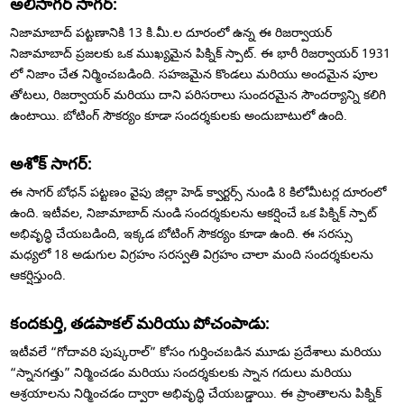
అలీసాగర్ సాగర్:
నిజామాబాద్ పట్టణానికి 13 కి.మీ.ల దూరంలో ఉన్న ఈ రిజర్వాయర్
నిజామాబాద్ ప్రజలకు ఒక ముఖ్యమైన పిక్నిక్ స్పాట్. ఈ భారీ రిజర్వాయర్ 1931
లో నిజాం చేత నిర్మించబడింది. సహజమైన కొండలు మరియు అందమైన పూల
తోటలు, రిజర్వాయర్ మరియు దాని పరిసరాలు సుందరమైన సౌందర్యాన్ని కలిగి
ఉంటాయి. బోటింగ్ సౌకర్యం కూడా సందర్శకులకు అందుబాటులో ఉంది.
అశోక్ సాగర్:
ఈ సాగర్ బోధన్ పట్టణం వైపు జిల్లా హెడ్ క్వార్టర్స్ నుండి 8 కిలోమీటర్ల దూరంలో
ఉంది. ఇటీవల, నిజామాబాద్ నుండి సందర్శకులను ఆకర్షించే ఒక పిక్నిక్ స్పాట్
అభివృద్ధి చేయబడింది, ఇక్కడ బోటింగ్ సౌకర్యం కూడా ఉంది. ఈ సరస్సు
మధ్యలో 18 అడుగుల విగ్రహం సరస్వతి విగ్రహం చాలా మంది సందర్శకులను
ఆకర్షిస్తుంది.
కందకుర్తి, తడపాకల్ మరియు పోచంపాడు:
ఇటీవలే “గోదావరి పుష్కరాల్” కోసం గుర్తించబడిన మూడు ప్రదేశాలు మరియు
“స్నానగత్తు” నిర్మించడం మరియు సందర్శకులకు స్నాన గదులు మరియు
ఆశ్రయాలను నిర్మించడం ద్వారా అభివృద్ధి చేయబడ్డాయి. ఈ ప్రాంతాలను పిక్నిక్