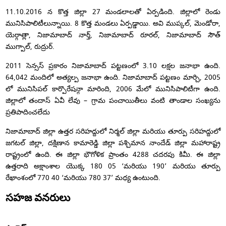
11.10.2016 న కొత్త జిల్లా 27 మండలాలతో ఏర్పడింది. జిల్లాలో రెండు
మునిసిపాలిటీలున్నాయి. 8 కొత్త మండలు ఏర్పడ్డాయి. అవి ముప్కల్, మెండోరా,
యెర్గాత్లా, నిజామాబాద్ నార్త్, నిజామాబాద్ రూరల్, నిజామాబాద్ సౌత్
ముగ్పాల్, రుద్రుర్.
2011 సెన్సస్ ప్రకారం నిజామాబాద్ పట్టణంలో 3.10 లక్షల జనాభా ఉంది.
64,042 మందిలో అత్యల్ప జనాభా ఉంది. నిజామాబాద్ పట్టణం మార్చి, 2005
లో మునిసిపల్ కార్పొరేషన్గా మారింది, 2006 మేలో మునిసిపాలిటీగా ఉంది.
జిల్లాలో తందాస్ ఏవీ లేవు – గ్రామ పంచాయితీలు వంటి తాండాల సంఖ్యను
ప్రతిపాదించలేదు
నిజామాబాద్ జిల్లా ఉత్తర సరిహద్దులో నిర్మల్ జిల్లా మరియు తూర్పు సరిహద్దులో
జగటల్ జిల్లా, దక్షిణాన కామారెడ్డి జిల్లా పశ్చిమాన నాందేడ్ జిల్లా మహారాష్ట్ర
రాష్ట్రంలో ఉంది. ఈ జిల్లా భౌగోళిక ప్రాంతం 4288 చదరపు కిమీ. ఈ జిల్లా
ఉత్తరాది అక్షాంశాల యొక్క 180 05 ‘మరియు 190’ మరియు తూర్పు
రేఖాంశంలో 770 40 ‘మరియు 780 37’ మధ్య ఉంటుంది.
సహజ వనరులు