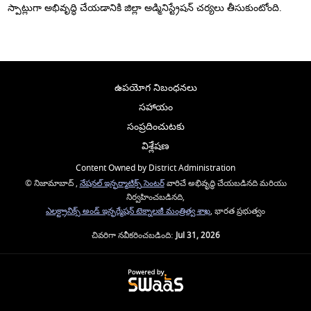
స్పాట్లుగా అభివృద్ధి చేయడానికి జిల్లా అడ్మినిస్ట్రేషన్ చర్యలు తీసుకుంటోంది.
ఉపయోగ నిబంధనలు
సహాయం
సంప్రదించుటకు
విశ్లేషణ
Content Owned by District Administration
© నిజామాబాద్ ,
నేషనల్ ఇన్ఫర్మాటిక్స్ సెంటర్
వారిచే అభివృద్ధి చేయబడినది మరియు
నిర్వహించబడినది,
ఎలక్ట్రానిక్స్ అండ్ ఇన్ఫర్మేషన్ టెక్నాలజీ మంత్రిత్వ శాఖ
, భారత ప్రభుత్వం
చివరిగా నవీకరించబడింది:
Jul 31, 2026